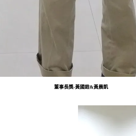
董事長獎-黃國銓&黃晨凱