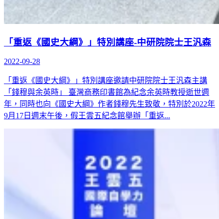
「重返《國史大綱》」特別講座-中研院院士王汎森
2022-09-28
「重返《國史大綱》」特別講座邀請中研院院士王汎森主講
「錢穆與余英時」 臺灣商務印書館為紀念余英時教授逝世週
年，同時也向《國史大綱》作者錢穆先生致敬，特別於2022年
9月17日週末午後，假王雲五紀念館舉辦「重返...