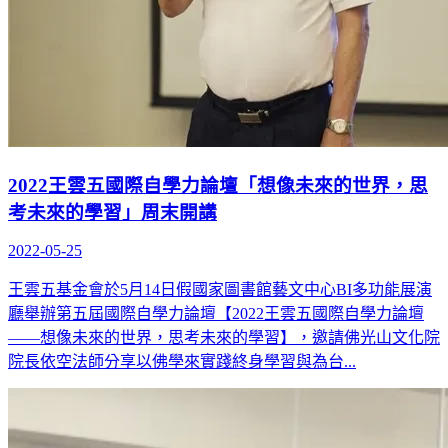
2022王雲五國際自學力論壇「想像未來的世界，思
考未來的學習」周末開講
2022-05-25
王雲五基金會於5月14日假國家圖書館藝文中心BI多功能展演
廳舉辦第五屆國際自學力論壇【2022王雲五國際自學力論壇
——想像未來的世界，思考未來的學習】，邀請佛光山文化院
院長依空法師分享以佛學來實踐終身學習與為台...