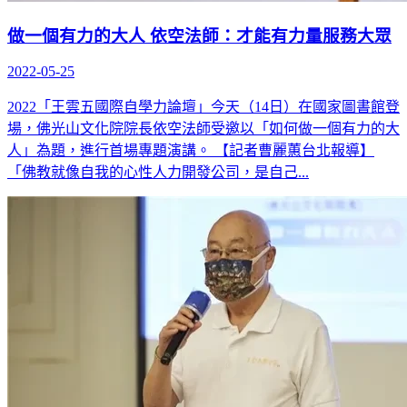
做一個有力的大人 依空法師：才能有力量服務大眾
2022-05-25
2022「王雲五國際自學力論壇」今天（14日）在國家圖書館登
場，佛光山文化院院長依空法師受邀以「如何做一個有力的大
人」為題，進行首場專題演講。 【記者曹麗蕙台北報導】
「佛教就像自我的心性人力開發公司，是自己...