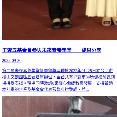
王雲五基金會參與未來素養學堂——成果分享
2022-09-30
第二屆未來素養學堂計畫頒獎典禮於2022年9月28日於台北市
松山文創園區五號倉庫辦理，全台共有13縣市34所偏校師長到
場接受表揚。現場同時邀請8家關心偏鄉教育發展，支持贊助
本計畫的企業及基金會代表蒞臨典禮致詞，並...